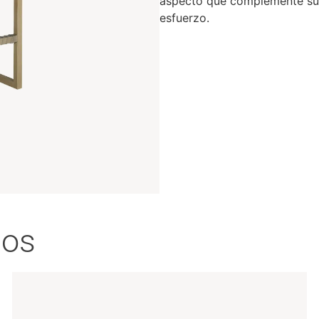
aspecto que complemente su 
esfuerzo.
dos