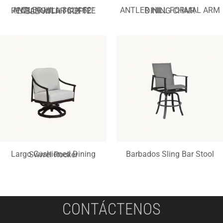
ANTLER HILL FORMAL ARM DINING CHAIR
ANTLER HILL 36″ X 52″ RECTANGULAR COFFEE TABLE WITH FIREPIT
Barbados Sling Bar Stool
Largo Cushioned Dining Swivel Rocker
CONTÁCTENOS