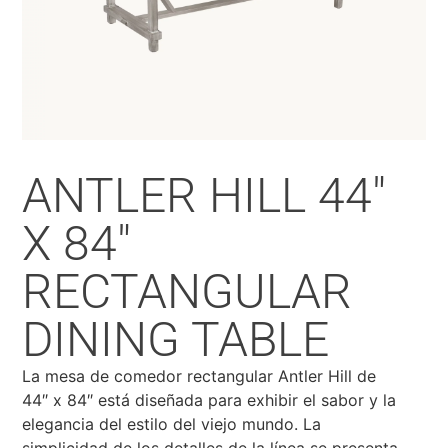
ANTLER HILL 44″
X 84″
RECTANGULAR
DINING TABLE
La mesa de comedor rectangular Antler Hill de
44″ x 84″ está diseñada para exhibir el sabor y la
elegancia del estilo del viejo mundo. La
simplicidad de los detalles de la línea se presenta